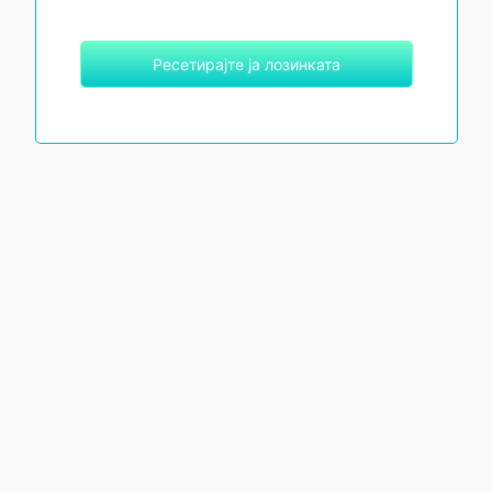
Ресетирајте ја лозинката